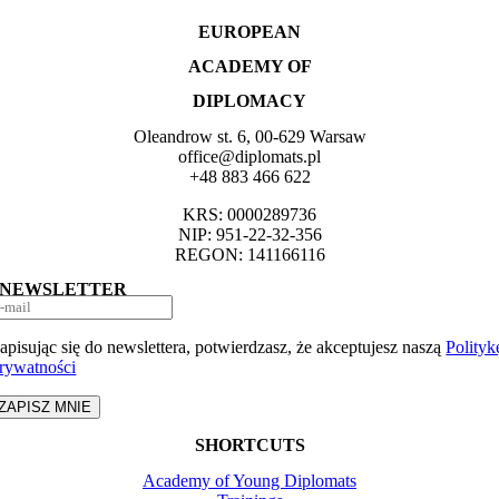
EUROPEAN
ACADEMY OF
DIPLOMACY
Oleandrow st. 6, 00-629 Warsaw
office@diplomats.pl
+48 883 466 622
KRS: 0000289736
NIP: 951-22-32-356
REGON: 141166116
NEWSLETTER
apisując się do newslettera, potwierdzasz, że akceptujesz naszą
Polityk
rywatności
ZAPISZ MNIE
SHORTCUTS
Academy of Young Diplomats