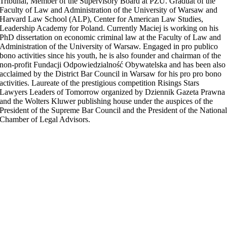
Tribunal, Member of the Supervisory Board at PZU. Graduat of the
Faculty of Law and Administration of the University of Warsaw and
Harvard Law School (ALP), Center for American Law Studies,
Leadership Academy for Poland. Currently Maciej is working on his
PhD dissertation on economic criminal law at the Faculty of Law and
Administration of the University of Warsaw. Engaged in pro publico
bono activities since his youth, he is also founder and chairman of the
non-profit Fundacji Odpowiedzialność Obywatelska and has been also
acclaimed by the District Bar Council in Warsaw for his pro pro bono
activities. Laureate of the prestigious competition Risings Stars
Lawyers Leaders of Tomorrow organized by Dziennik Gazeta Prawna
and the Wolters Kluwer publishing house under the auspices of the
President of the Supreme Bar Council and the President of the Nationa
Chamber of Legal Advisors.