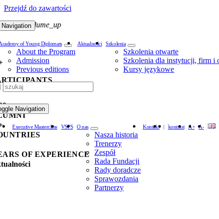
Przejdź do zawartości
lume_off
volume_up
 Navigation
Academy of Young Diplomats
Aktualności
Szkolenia
About the Program
Szkolenia otwarte
Admission
Szkolenia dla instytucji, firm i
+
Previous editions
Kursy językowe
ARTICIPANTS
j
N EACH EDITION
00+
oggle Navigation
LUMNI
+
Executive Masterclass
VSPS
O nas
Kontakt
|
kontrast
A+
A-
OUNTRIES
Nasza historia
Trenerzy
Zespół
EARS OF EXPERIENCE
Rada Fundacji
tualności
Rady doradcze
Sprawozdania
Partnerzy