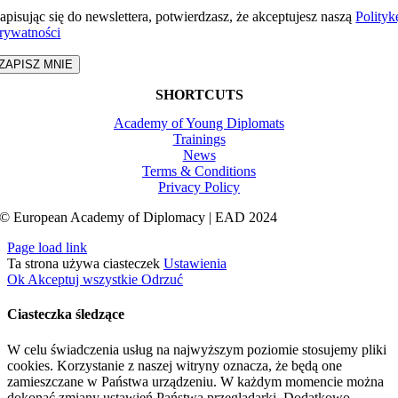
apisując się do newslettera, potwierdzasz, że akceptujesz naszą
Polityk
rywatności
ZAPISZ MNIE
SHORTCUTS
Academy of Young Diplomats
Trainings
News
Terms & Conditions
Privacy Policy
© European Academy of Diplomacy | EAD 2024
Page load link
Ta strona używa ciasteczek
Ustawienia
Ok
Akceptuj wszystkie
Odrzuć
Ciasteczka śledzące
W celu świadczenia usług na najwyższym poziomie stosujemy pliki
cookies. Korzystanie z naszej witryny oznacza, że będą one
zamieszczane w Państwa urządzeniu. W każdym momencie można
dokonać zmiany ustawień Państwa przeglądarki. Dodatkowo,