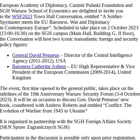
European Academy of Diplomacy, Casimir Pulaski Foundation and
SGH Warsaw School of Economics are delighted to invite you
to the
WSF2023
Town Hall Conversation, entitled “A Soldier-
Spymaster meets the EU Baroness. War and Diplomacy
in Contemporary Europe”. Scheduled to take place on 2 October 2023
(15:00-16:30) on the SGH campus (Main Hall, Building G, II floor),
the Conversation will host two iconic transatlantic foreign and security
policy figures:
General David Petraeus
– Director of the Central Intelligence
Agency (2011-2012), USA
Baroness Catherine Ashton
– EU High Representative & Vice
President of the European Commission (2009-2014), United
Kingdom
The event, first time opened to the general public, takes place on the
sidelines of the 10th Anniversary Warsaw Security Forum (3-4 Octobe
2023). It will be an occasion to discuss Gen. David Petraeus’ new
book, coauthored with Andrew Roberts and entitled “Conflict: The
Evolution of Warfare from 1945 to Ukraine”
It is organized in partnership with the SGH Foreign Affairs Society
(SKN Spraw Zagranicznych SGH)
Participation in the discussion is possible only upon prior registration.