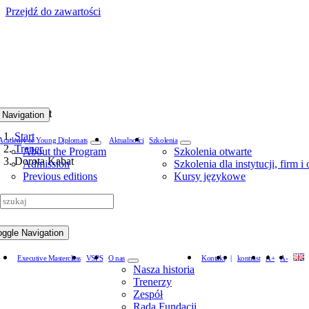
Przejdź do zawartości
rota Kabat
 Navigation
Start
Academy of Young Diplomats
Aktualności
Szkolenia
Trener
About the Program
Szkolenia otwarte
Dorota Kabat
Admission
Szkolenia dla instytucji, firm i
Previous editions
Kursy językowe
oggle Navigation
Executive Masterclass
VSPS
O nas
Kontakt
|
kontrast
A+
A-
Nasza historia
Trenerzy
Zespół
Rada Fundacji