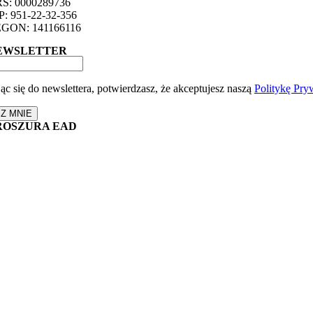
S: 0000289736
P: 951-22-32-356
GON: 141166116
EWSLETTER
ąc się do newslettera, potwierdzasz, że akceptujesz naszą
Politykę Pry
SZ MNIE
ROSZURA EAD