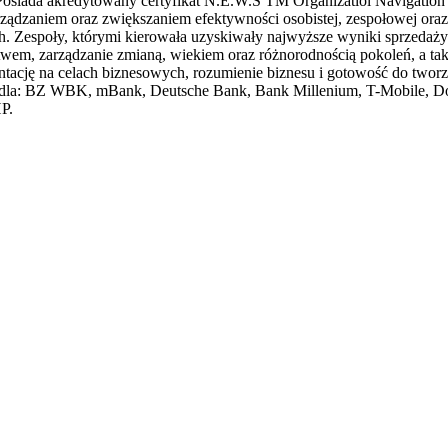
siada akredytowany certyfikat N.E.W.S TM Organizatiol Navigation 
rządzaniem oraz zwiększaniem efektywności osobistej, zespołowej oraz 
h. Zespoły, którymi kierowała uzyskiwały najwyższe wyniki sprzedaż
wem, zarządzanie zmianą, wiekiem oraz różnorodnością pokoleń, a ta
rientację na celach biznesowych, rozumienie biznesu i gotowość do two
. dla: BZ WBK, mBank, Deutsche Bank, Bank Millenium, T-Mobile, Do
HP.