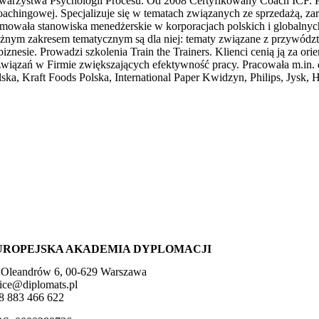
warzystwa Psychologii Procesu. Od 2008 Certyfikowany Coach ICF. Po
coachingowej. Specjalizuje się w tematach związanych ze sprzedażą, za
jmowała stanowiska menedżerskie w korporacjach polskich i globalnyc
żnym zakresem tematycznym są dla niej: tematy związane z przywództ
biznesie. Prowadzi szkolenia Train the Trainers. Klienci cenią ją za o
związań w Firmie zwiększających efektywność pracy. Pracowała m.in
lska, Kraft Foods Polska, International Paper Kwidzyn, Philips, Jysk, 
UROPEJSKA AKADEMIA DYPLOMACJI
. Oleandrów 6, 00-629 Warszawa
fice@diplomats.pl
8 883 466 622