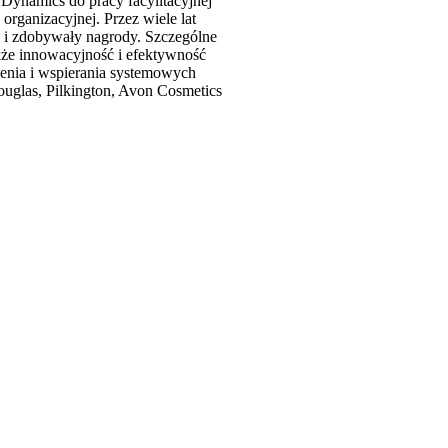
Dynamics do pracy facylitacyjnej
organizacyjnej. Przez wiele lat
y i zdobywały nagrody. Szczególne
kże innowacyjność i efektywność
rzenia i wspierania systemowych
uglas, Pilkington, Avon Cosmetics