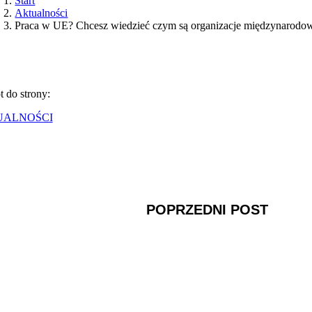
Start
Aktualności
Praca w UE? Chcesz wiedzieć czym są organizacje międzynarodo
 do strony:
UALNOŚCI
POPRZEDNI POST