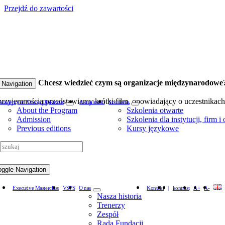
Przejdź do zawartości
aca w UE? Chcesz wiedzieć czym są organizacje międzynarodowe
 Navigation
przyjemnością przedstawiamy krótki film, opowiadający o uczestnika
Academy of Young Diplomats
Aktualności
Szkolenia
About the Program
Szkolenia otwarte
Admission
Szkolenia dla instytucji, firm i
Previous editions
Kursy językowe
oggle Navigation
Executive Masterclass
VSPS
O nas
Kontakt
|
kontrast
A+
A-
Nasza historia
Trenerzy
Zespół
Rada Fundacji