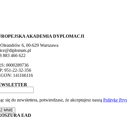
UROPEJSKA AKADEMIA DYPLOMACJI
. Oleandrów 6, 00-629 Warszawa
fice@diplomats.pl
8 883 466 622
S: 0000289736
P: 951-22-32-356
GON: 141166116
EWSLETTER
ąc się do newslettera, potwierdzasz, że akceptujesz naszą
Politykę Pry
SZ MNIE
ROSZURA EAD