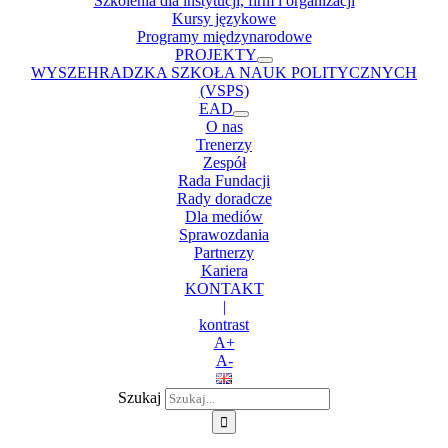
Szkolenia dla instytucji, firm i organizacji
Kursy językowe
Programy międzynarodowe
PROJEKTY
WYSZEHRADZKA SZKOŁA NAUK POLITYCZNYCH
(VSPS)
EAD
O nas
Trenerzy
Zespół
Rada Fundacji
Rady doradcze
Dla mediów
Sprawozdania
Partnerzy
Kariera
KONTAKT
|
kontrast
A+
A-
Szukaj