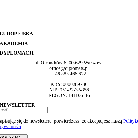
EUROPEJSKA
AKADEMIA
DYPLOMACJI
ul. Oleandrów 6, 00-629 Warszawa
office@diplomats.pl
+48 883 466 622
KRS: 0000289736
NIP: 951-22-32-356
REGON: 141166116
NEWSLETTER
apisując się do newslettera, potwierdzasz, że akceptujesz naszą
Polityk
rywatności
ZAPISZ MNIE