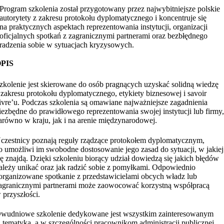
Program szkolenia został przygotowany przez najwybitniejsze polskie
autorytety z zakresu protokołu dyplomatycznego i koncentruje się
na praktycznych aspektach reprezentowania instytucji, organizacji
oficjalnych spotkań z zagranicznymi partnerami oraz bezbłędnego
radzenia sobie w sytuacjach kryzysowych.
PIS
zkolenie jest skierowane do osób pragnących uzyskać solidną wiedzę
 zakresu protokołu dyplomatycznego, etykiety biznesowej i savoir
ivre’u. Podczas szkolenia są omawiane najważniejsze zagadnienia
iezbędne do prawidłowego reprezentowania swojej instytucji lub firmy
arówno w kraju, jak i na arenie międzynarodowej.
czestnicy poznają reguły rządzące protokołem dyplomatycznym,
o umożliwi im swobodne dostosowanie jego zasad do sytuacji, w jakiej
ię znajdą. Dzięki szkoleniu biorący udział dowiedzą się jakich błędów
ależy unikać oraz jak radzić sobie z pomyłkami. Odpowiednio
organizowane spotkanie z przedstawicielami obcych władz lub
agranicznymi partnerami może zaowocować korzystną współpracą
 przyszłości.
wudniowe szkolenie dedykowane jest wszystkim zainteresowanym
ą tematyką, a w szczególności pracownikom administracji publicznej