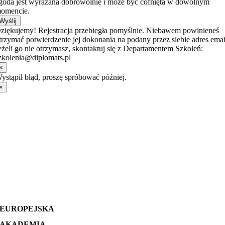
goda jest wyrażana dobrowolnie i może być cofnięta w dowolnym
omencie.
Wyślij
ziękujemy! Rejestracja przebiegła pomyślnie. Niebawem powinieneś
trzymać potwierdzenie jej dokonania na podany przez siebie adres emai
eżeli go nie otrzymasz, skontaktuj się z Departamentem Szkoleń:
zkolenia@diplomats.pl
×
ystąpił błąd, proszę spróbować później.
×
EUROPEJSKA
AKADEMIA