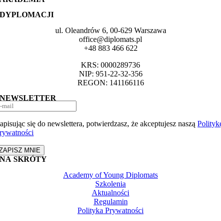
DYPLOMACJI
ul. Oleandrów 6, 00-629 Warszawa
office@diplomats.pl
+48 883 466 622
KRS: 0000289736
NIP: 951-22-32-356
REGON: 141166116
NEWSLETTER
apisując się do newslettera, potwierdzasz, że akceptujesz naszą
Polityk
rywatności
ZAPISZ MNIE
NA SKRÓTY
Academy of Young Diplomats
Szkolenia
Aktualności
Regulamin
Polityka Prywatności