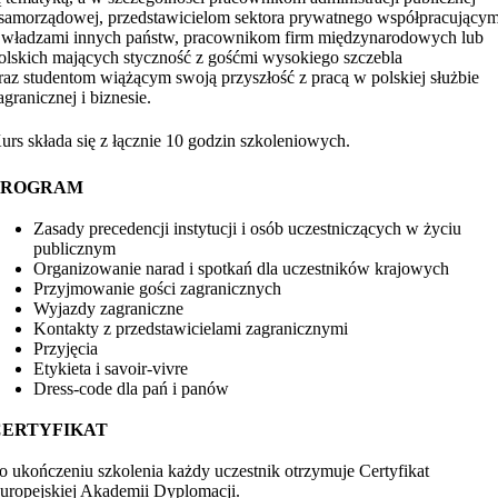
 samorządowej, przedstawicielom sektora prywatnego współpracujący
 władzami innych państw, pracownikom firm międzynarodowych lub
olskich mających styczność z gośćmi wysokiego szczebla
raz studentom wiążącym swoją przyszłość z pracą w polskiej służbie
agranicznej i biznesie.
urs składa się z łącznie 10 godzin szkoleniowych.
PROGRAM
Zasady precedencji instytucji i osób uczestniczących w życiu
publicznym
Organizowanie narad i spotkań dla uczestników krajowych
Przyjmowanie gości zagranicznych
Wyjazdy zagraniczne
Kontakty z przedstawicielami zagranicznymi
Przyjęcia
Etykieta i savoir-vivre
Dress-code dla pań i panów
CERTYFIKAT
o ukończeniu szkolenia każdy uczestnik otrzymuje Certyfikat
uropejskiej Akademii Dyplomacji.