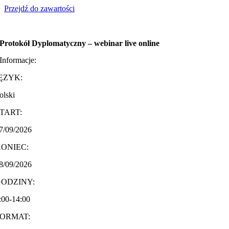
Przejdź do zawartości
Protokół Dyplomatyczny – webinar live online
Informacje:
ĘZYK:
olski
TART:
7/09/2026
ONIEC:
8/09/2026
GODZINY:
:00-14:00
FORMAT: