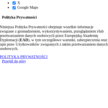
X
Google Maps
Polityka Prywatności
Niniejsza Polityka Prywatności obejmuje wszelkie informacje
związane z gromadzeniem, wykorzystywaniem, przeglądaniem i/lub
przetwarzaniem danych osobowych przez Europejską Akademię
Dyplomacji (
EAD
), w tym szczegółowe warunki, zabezpieczenia oraz
opis praw Użytkowników związanych z takim przetwarzaniem danych
osobowych.
POLITYKA PRYWATNOŚCI
Przejdź do góry