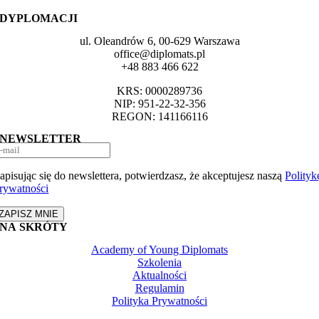
DYPLOMACJI
ul. Oleandrów 6, 00-629 Warszawa
office@diplomats.pl
+48 883 466 622
KRS: 0000289736
NIP: 951-22-32-356
REGON: 141166116
NEWSLETTER
apisując się do newslettera, potwierdzasz, że akceptujesz naszą
Polityk
rywatności
ZAPISZ MNIE
NA SKRÓTY
Academy of Young Diplomats
Szkolenia
Aktualności
Regulamin
Polityka Prywatności