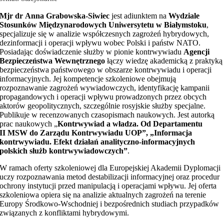
Mjr
dr Anna Grabowska-Siwiec
jest adiunktem na
Wydziale
Stosunków Międzynarodowych Uniwersytetu w Białymstoku
,
specjalizuje się w analizie współczesnych zagrożeń hybrydowych,
dezinformacji i operacji wpływu wobec Polski i państw NATO.
Posiadając doświadczenie służby w pionie kontrwywiadu
Agencji
Bezpieczeństwa Wewnętrznego
łączy wiedzę akademicką z praktyką
bezpieczeństwa państwowego w obszarze kontrwywiadu i operacji
informacyjnych. Jej kompetencje szkoleniowe obejmują
rozpoznawanie zagrożeń wywiadowczych, identyfikację kampanii
propagandowych i operacji wpływu prowadzonych przez obcych
aktorów geopolitycznych, szczególnie rosyjskie służby specjalne.
Publikuje w recenzowanych czasopismach naukowych. Jest autorką
prac naukowych „
Kontrwywiad a władza. Od Departamentu
II MSW do Zarządu Kontrwywiadu UOP”, „Informacja
kontrwywiadu. Efekt działań analityczno-informacyjnych
polskich służb kontrwywiadowczych”
.
W ramach oferty szkoleniowej dla Europejskiej Akademii Dyplomacji
uczy rozpoznawania metod destabilizacji informacyjnej oraz procedur
ochrony instytucji przed manipulacją i operacjami wpływu. Jej oferta
szkoleniowa opiera się na analizie aktualnych zagrożeń na terenie
Europy Środkowo-Wschodniej i bezpośrednich studiach przypadków
związanych z konfliktami hybrydowymi.