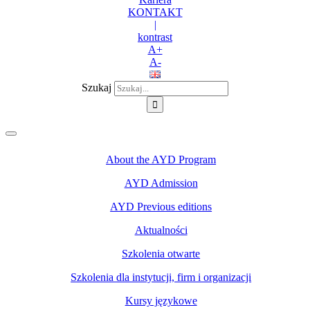
KONTAKT
|
kontrast
A+
A-
Szukaj
About the AYD Program
AYD Admission
AYD Previous editions
Aktualności
Szkolenia otwarte
Szkolenia dla instytucji, firm i organizacji
Kursy językowe