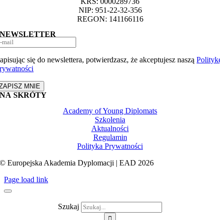
KRS: 0000289736
NIP: 951-22-32-356
REGON: 141166116
NEWSLETTER
apisując się do newslettera, potwierdzasz, że akceptujesz naszą
Polityk
rywatności
ZAPISZ MNIE
NA SKRÓTY
Academy of Young Diplomats
Szkolenia
Aktualności
Regulamin
Polityka Prywatności
© Europejska Akademia Dyplomacji | EAD 2026
Page load link
Szukaj