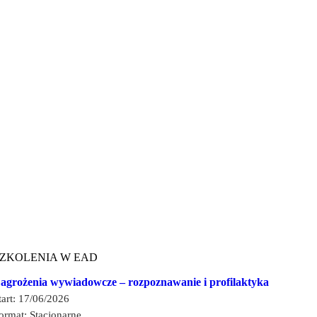
SZKOLENIA W EAD
agrożenia wywiadowcze – rozpoznawanie i profilaktyka
tart: 17/06/2026
ormat: Stacjonarne